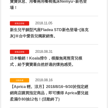
寶寶休息、用餐兩用餐椅搖床Nemyu~新色登
場！
2018.11.05
新製品情報
新生兒平躺型汽座Fladea STD新色登場~[洛克
灰]※台中愛吾兒獨家銷售。
2018.08.31
新製品情報
日本暢銷！Koala揹巾，模擬無尾熊育兒模
式，給予寶寶最自然舒適的懷抱感受。
2018.08.16
活動快遞
【Aprica 輕。涼月】2018/8/16~9/30於指定經
銷商店購買指定商品，即可獲得 Aprica嬰兒超
柔濕巾80抽12包！(活動終了)