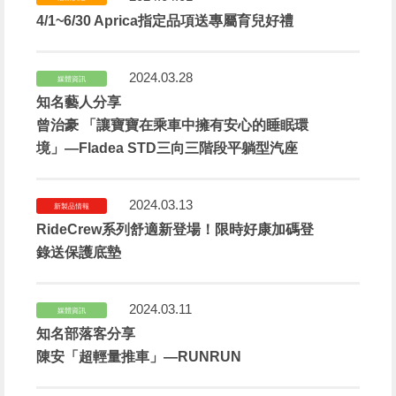
4/1~6/30 Aprica指定品項送專屬育兒好禮
2024.03.28
媒體資訊
知名藝人分享
曾治豪 「讓寶寶在乘車中擁有安心的睡眠環
境」—Fladea STD三向三階段平躺型汽座
2024.03.13
新製品情報
RideCrew系列舒適新登場！限時好康加碼登
錄送保護底墊
2024.03.11
媒體資訊
知名部落客分享
陳安「超輕量推車」—RUNRUN