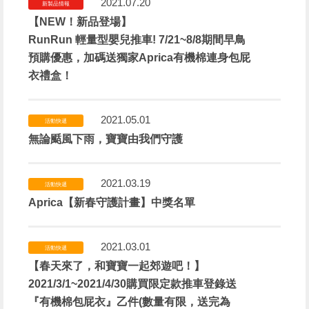
2021.07.20
新製品情報
【NEW！新品登場】
RunRun 輕量型嬰兒推車! 7/21~8/8期間早鳥
預購優惠，加碼送獨家Aprica有機棉連身包屁
衣禮盒！
2021.05.01
活動快遞
無論颳風下雨，寶寶由我們守護
2021.03.19
活動快遞
Aprica【新春守護計畫】中獎名單
2021.03.01
活動快遞
【春天來了，和寶寶一起郊遊吧！】
2021/3/1~2021/4/30購買限定款推車登錄送
『有機棉包屁衣』乙件(數量有限，送完為