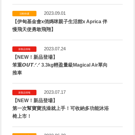
2023.09.01
活動快遞
【伊甸基金會x俏媽咪親子生活館x Aprica 伴
慢飛天使勇敢飛翔】
2023.07.24
新製品情報
【NEW！新品登場】
笨重𝙊𝙐𝙏.ᐟ.ᐟ 3.3kg輕盈量級Magical Air單向
推車
2023.07.17
新製品情報
【NEW！新品登場】
第一次幫寶寶洗澡就上手！可收納多功能沐浴
椅上市！