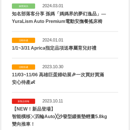
2024.03.01
媒體資訊
知名部落客分享 孫媽「媽媽界的夢幻逸品」—
YuraLism Auto Premium電動安撫餐搖床椅
2024.01.01
活動快遞
1/1~3/31 Aprica指定品項送專屬育兒好禮
2023.10.30
活動快遞
11/03~11/06 高雄巨蛋婦幼展🎉一次買好買滿
安心待產👶
2023.10.11
新製品情報
【NEW！新品登場】
智能橫移╳四輪Auto╳沙發型緩衝墊輕量5.8kg
雙向推車！