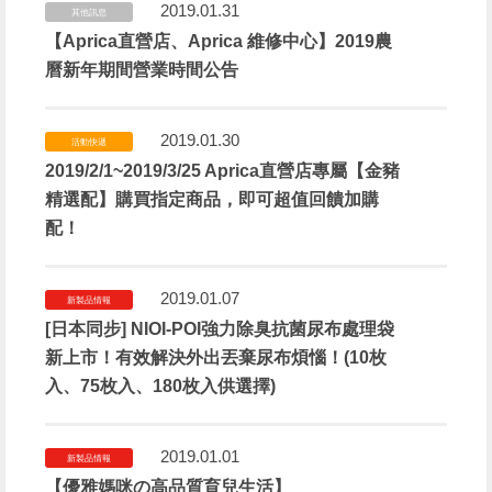
2019.01.31
其他訊息
【Aprica直營店、Aprica 維修中心】2019農
曆新年期間營業時間公告
2019.01.30
活動快遞
2019/2/1~2019/3/25 Aprica直營店專屬【金豬
精選配】購買指定商品，即可超值回饋加購
配！
2019.01.07
新製品情報
[日本同步] NIOI-POI強力除臭抗菌尿布處理袋
新上市！有效解決外出丟棄尿布煩惱！(10枚
入、75枚入、180枚入供選擇)
2019.01.01
新製品情報
【優雅媽咪の高品質育兒生活】