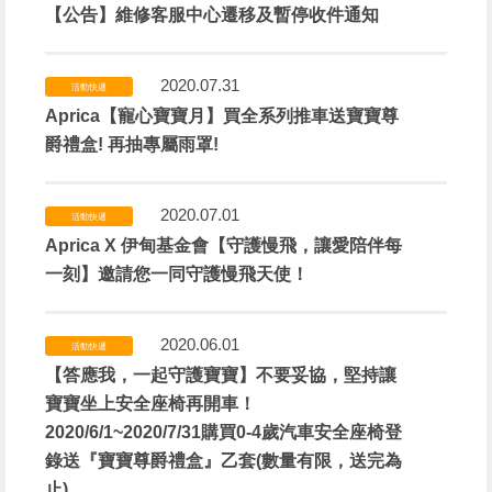
【公告】維修客服中心遷移及暫停收件通知
2020.07.31
活動快遞
Aprica【寵心寶寶月】買全系列推車送寶寶尊
爵禮盒! 再抽專屬雨罩!
2020.07.01
活動快遞
Aprica X 伊甸基金會【守護慢飛，讓愛陪伴每
一刻】邀請您一同守護慢飛天使！
2020.06.01
活動快遞
【答應我，一起守護寶寶】不要妥協，堅持讓
寶寶坐上安全座椅再開車！
2020/6/1~2020/7/31購買0-4歲汽車安全座椅登
錄送『寶寶尊爵禮盒』乙套(數量有限，送完為
止)。