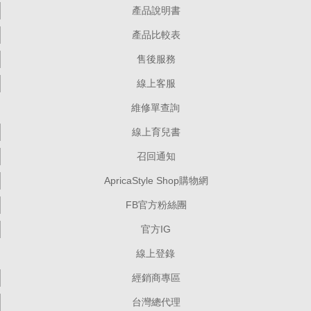
產品說明書
產品比較表
售後服務
線上客服
維修單查詢
線上育兒書
召回通知
ApricaStyle Shop購物網
FB官方粉絲團
官方IG
線上登錄
經銷商專區
台灣總代理