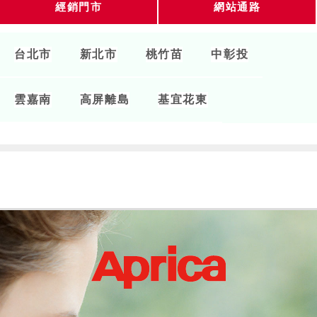
經銷門市
網站通路
台北市
新北市
桃竹苗
中彰投
雲嘉南
高屏離島
基宜花東